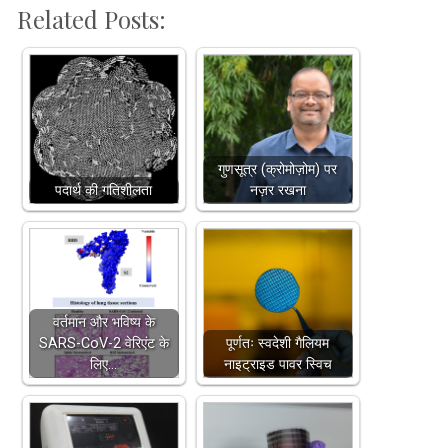
Related Posts:
गुणसूत्र (क्रोमोज़ोम) पर
पदार्थ की गतिशीलता
नज़र रखना
वर्तमान और भविष्य के
SARS-CoV-2 वेरिएंट के
पूर्णतः स्वदेशी गैलियम
लिए…
नाइट्राइड पावर स्विच