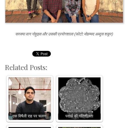
सस्क्या वान नोहुइस और उसकी प्रयोगशाला (फोटो: मोहम्मद अब्दुस शकूर)
Related Posts:
एक विषैली राह पर चलना
पदार्थ की गतिशीलता