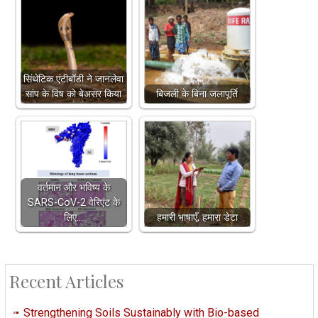
सिंथेटिक एंटीबॉडी ने जानलेवा
सांप के विष को बेअसर किया
बिजली के बिना जलापूर्ति
वर्तमान और भविष्य के
SARS-CoV-2 वेरिएंट के
लिए…
हमारी भाषाएँ, हमारा डेटा
Recent Articles
Strengthening Soils Sustainably with Bio-based