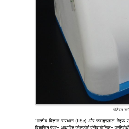
पोर्टेबल फ्
भारतीय विज्ञान संस्थान (IISc) और जवाहरलाल नेहरू उन
विकसित पेपर– आधारित प्लेटफॉर्म एंटीबायोटिक– प्रतिरोधी 