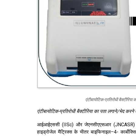
एंटीबायोटिक-प्रतिरोधी बैक्टीरिया 
एंटीबायोटिक-प्रतिरोधी बैक्टीरिया का पता लगाने/भेद करन
आईआईएससी (IISc) और जेएनसीएएसआर (JNCASR) टीम द्व
हाइड्रोजेल मैट्रिक्स के भीतर बाइफिनाइल–4- कार्बो