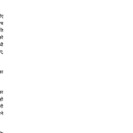
ीए
एच
ति
को
धी
ए,
का
का
हो
री
ने