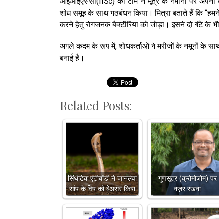
आईआईएससी(IISc) की टीम ने मूत्र के नमीनों पर अपनी
शोध समूह के साथ गठबंधन किया। मित्रा बताते हैं कि “हमन
करने हेतु रोगजनक बैक्टीरिया को जोड़ा। इसने दो गंटे के 
अगले कदम के रूप में, शोधकर्ताओं ने मरीजों के नमूनों क
बनाई है।
Related Posts:
सिंथेटिक एंटीबॉडी ने जानलेवा
गुणसूत्र (क्रोमोज़ोम) पर
सांप के विष को बेअसर किया
नज़र रखना