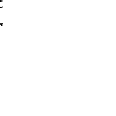
के
कल
ना